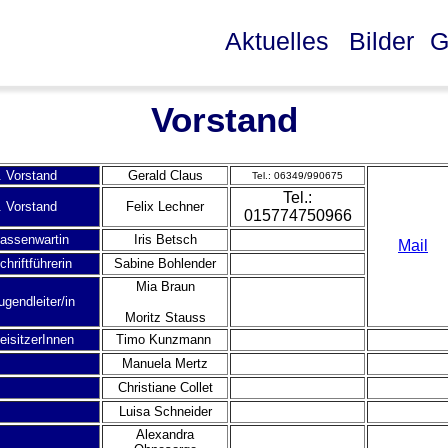
Aktuelles
Bilder
G
Vorstand
. Vorstand
Gerald Claus
Tel.: 06349/990675
Tel.:
. Vorstand
Felix Lechner
015774750966
assenwartin
Iris Betsch
Mail
chriftführerin
Sabine Bohlender
Mia Braun
ugendleiter/in
Moritz Stauss
eisitzerInnen
Timo Kunzmann
Manuela Mertz
Christiane Collet
Luisa Schneider
Alexandra