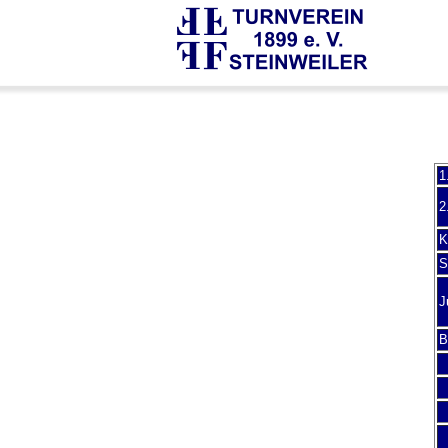
1
2
K
S
J
B