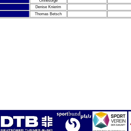
Ohnesorge
Denise Knierim
Thomas Betsch